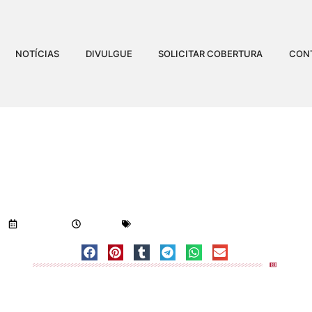
NOTÍCIAS
DIVULGUE
SOLICITAR COBERTURA
CON
Visualizações:
646
22/06/2018
3:52 pm
Geral
-
Notícias