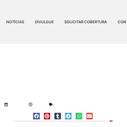
NOTÍCIAS
DIVULGUE
SOLICITAR COBERTURA
CON
PAI NOEL EM COLATINA
O (22). CONFIRA AS A
Visualizações:
734
17/12/2019
4:48 pm
Geral
-
Notícias