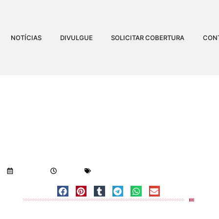
NOTÍCIAS
DIVULGUE
SOLICITAR COBERTURA
CON
ANOS APREENDIDO POR 
Visualizações:
688
06/12/2018
3:18 pm
Geral
-
Notícias