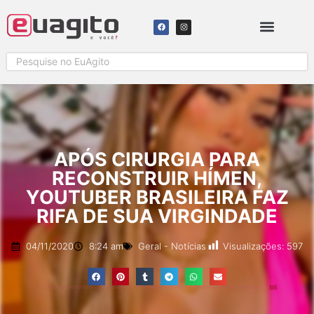
SOLICITAR COBERTURA
APÓS CIRURGIA PARA
RECONSTRUIR HÍMEN,
YOUTUBER BRASILEIRA FAZ
RIFA DE SUA VIRGINDADE
Visualizações:
597
04/11/2020
8:24 am
Geral
-
Notícias