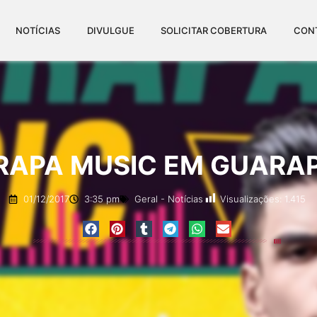
NOTÍCIAS
DIVULGUE
SOLICITAR COBERTURA
CON
RAPA MUSIC EM GUARAP
Visualizações:
1.415
01/12/2017
3:35 pm
Geral
-
Notícias