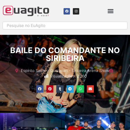
SOLICITAR COBERTURA
BAILE DO COMANDANTE NO
SIRIBEIRA
Espírito Santo
-
Guarapari
-
Siribeira Arena Show
Visualizações:
2.260