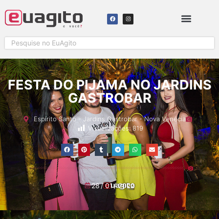
SOLICITAR COBERTURA
FESTA DO PIJAMA NO JARDINS
GASTROBAR
Espírito Santo
-
Jardins Gastrobar
-
Nova Venécia
Visualizações:
819
28
/
01
/
2022