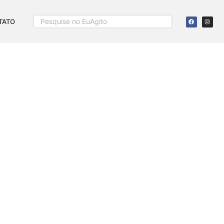
TATO
IX
8