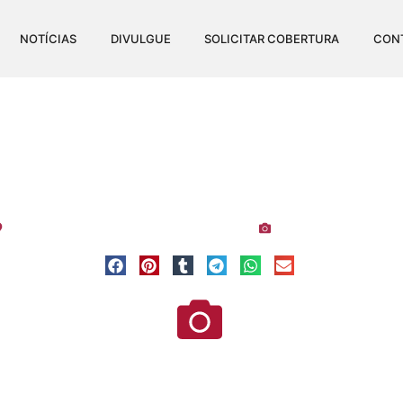
NOTÍCIAS
DIVULGUE
SOLICITAR COBERTURA
CON
ORRÓ PISEIRO DA MATR
Visualizações:
1.14
Cariacica
-
Espírito Santo
-
Matrix Music Hall