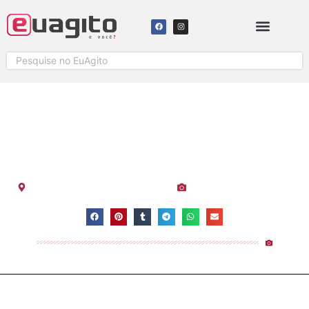
LANÇAMENTO DO PROGRAMA
NEW STYLE RAFAELA NORBIM
EM LINHARES
Visualizações:
1.274
Centro
-
Espírito Santo
-
Linhares