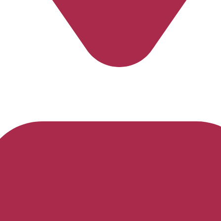
Cariacica
-
Espírito Santo