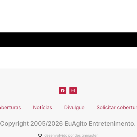
berturas
Notícias
Divulgue
Solicitar cobertu
Copyright 2005/2026 EuAgito Entretenimento.
desenvolvido por designmaster