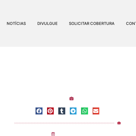
NOTÍCIAS
DIVULGUE
SOLICITAR COBERTURA
CON
HEFE MARATONA NO SA
Visualizaç
rito Santo
-
Sambão do Povo
-
Vitória
Emerson Ferreira
06
/
06
/
2026