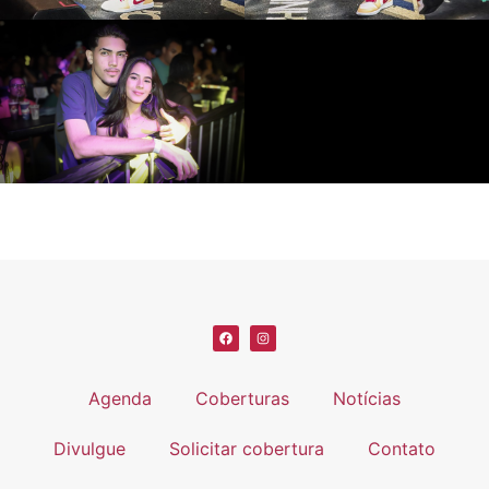
Agenda
Coberturas
Notícias
Divulgue
Solicitar cobertura
Contato