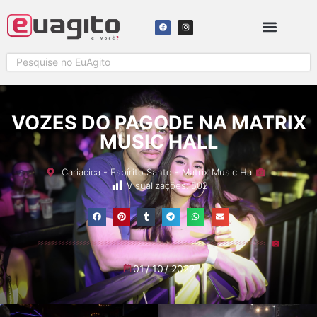
SOLICITAR COBERTURA
VOZES DO PAGODE NA MATRIX
MUSIC HALL
Cariacica
-
Espírito Santo
-
Matrix Music Hall
Visualizações:
502
01
/
10
/
2022