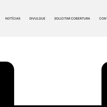
NOTÍCIAS
DIVULGUE
SOLICITAR COBERTURA
CON
TARÁ COM IVETE SANG
CELEBRAR 70 ANOS