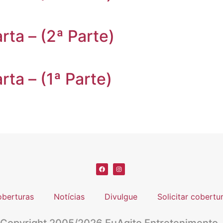
ta – (2ª Parte)
ta – (1ª Parte)
berturas
Notícias
Divulgue
Solicitar cobertu