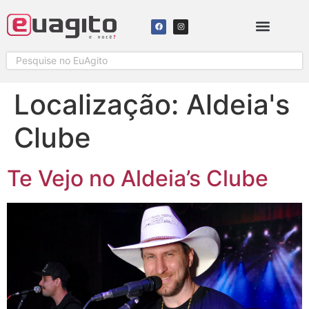
SOLICITAR COBERTURA
Localização:
Aldeia's
Clube
Te Vejo no Aldeia’s Clube