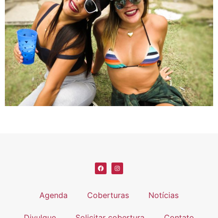
Agenda
Coberturas
Notícias
Divulgue
Solicitar cobertura
Contato