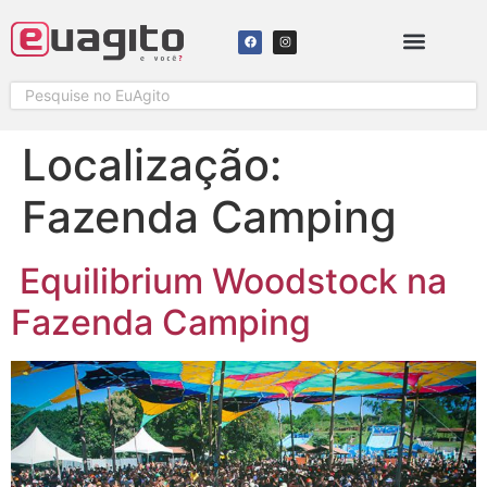
SOLICITAR COBERTURA
Localização:
Fazenda Camping
Equilibrium Woodstock na
Fazenda Camping