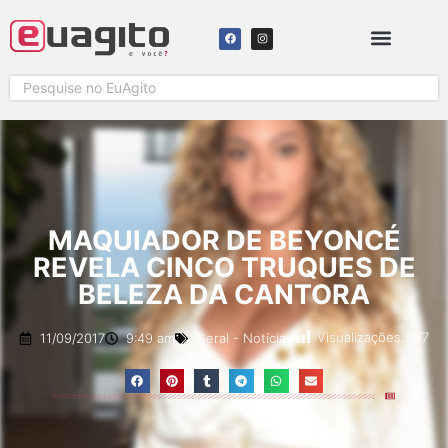
SOLICITAR COBERTURA
MAQUIADOR DE BEYONCÉ
REVELA CINCO TRUQUES DE
BELEZA DA CANTORA
Visualizações:
777
11/09/2017
9:49 am
Geral
-
Notícias