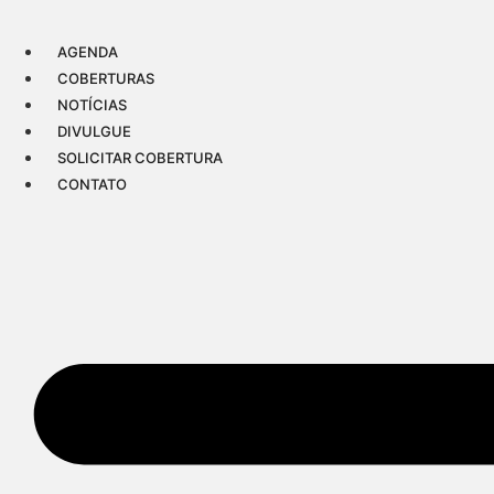
Ir
para
AGENDA
o
COBERTURAS
conteúdo
NOTÍCIAS
DIVULGUE
SOLICITAR COBERTURA
CONTATO