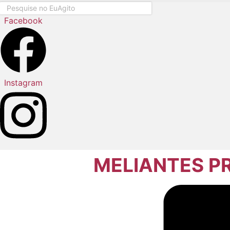
Pesquisar
...
Facebook
Instagram
MELIANTES P