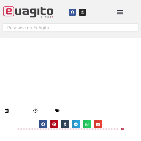
MESMO COM AS
ADVERSIDADES É CADA VEZ
MAIOR O NÚMERO DE
CICLISTAS EM COLATINA
Visualizações:
920
30/06/2019
9:47 am
Geral
-
Notícias