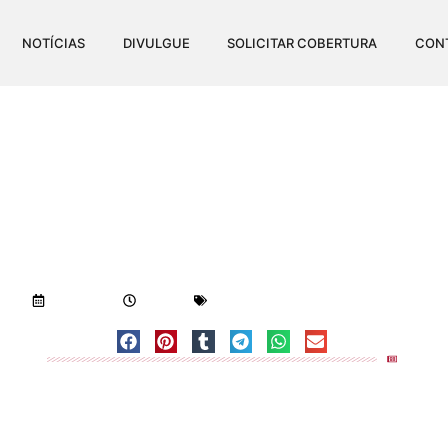
NOTÍCIAS
DIVULGUE
SOLICITAR COBERTURA
CON
 DISPARA E CHEGA A Q
ERMERCADOS DE LINHA
Visualizações:
1.638
09/05/2019
4:39 pm
Notícias