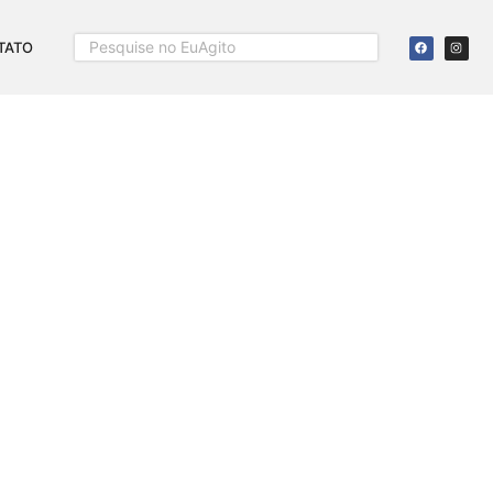
TATO
UASE R$ 20 NOS
RES