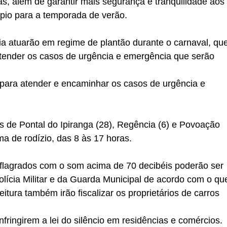
as, além de garantir mais segurança e tranquilidade aos
ípio para a temporada de verão.
a atuarão em regime de plantão durante o carnaval, qu
ender os casos de urgência e emergência que serão
para atender e encaminhar os casos de urgência e
as de Pontal do Ipiranga (28), Regência (6) e Povoação
ma de rodízio, das 8 às 17 horas.
s flagrados com o som acima de 70 decibéis poderão ser
olícia Militar e da Guarda Municipal de acordo com o qu
itura também irão fiscalizar os proprietários de carros
ringirem a lei do silêncio em residências e comércios.