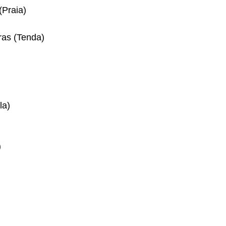
(Praia)
ras (Tenda)
la)
)