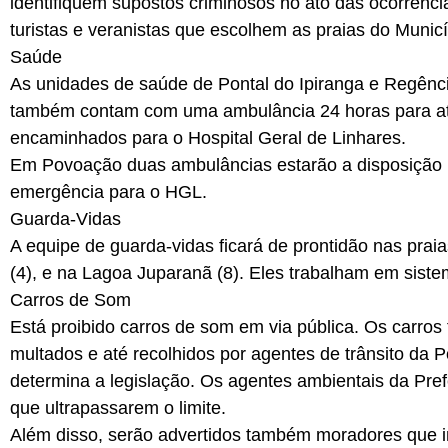
identifiquem supostos criminosos no ato das ocorrênci
turistas e veranistas que escolhem as praias do Munic
Saúde
As unidades de saúde de Pontal do Ipiranga e Regênci
também contam com uma ambulância 24 horas para at
encaminhados para o Hospital Geral de Linhares.
Em Povoação duas ambulâncias estarão a disposição 
emergência para o HGL.
Guarda-Vidas
A equipe de guarda-vidas ficará de prontidão nas prai
(4), e na Lagoa Juparanã (8). Eles trabalham em siste
Carros de Som
Está proibido carros de som em via pública. Os carro
multados e até recolhidos por agentes de trânsito da P
determina a legislação. Os agentes ambientais da Prefe
que ultrapassarem o limite.
Além disso, serão advertidos também moradores que inf