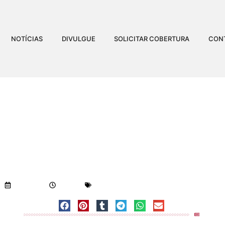
NOTÍCIAS
DIVULGUE
SOLICITAR COBERTURA
CON
LGA PROGRAMAÇÃO DE C
PRAIAS DE LINHARES
Visualizações:
2.014
01/02/2018
8:25 pm
Geral
-
Notícias