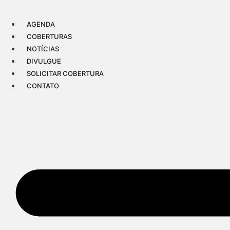
Ir
para
AGENDA
o
COBERTURAS
conteúdo
NOTÍCIAS
DIVULGUE
SOLICITAR COBERTURA
CONTATO