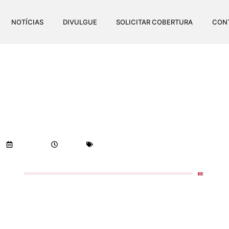
NOTÍCIAS
DIVULGUE
SOLICITAR COBERTURA
CON
INA TERÁ 10 HAMBÚRG
Visualizações:
1.921
18/07/2019
1:08 am
Geral
-
Notícias