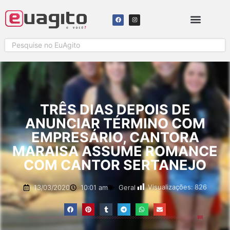
SOLICITAR COBERTURA
TRÊS DIAS DEPOIS DE
ANUNCIAR TÉRMINO COM
EMPRESÁRIO, CANTORA
MARAISA ASSUME ROMANCE
COM CANTOR SERTANEJO
Visualizações:
826
13/03/2020
10:01 am
Geral