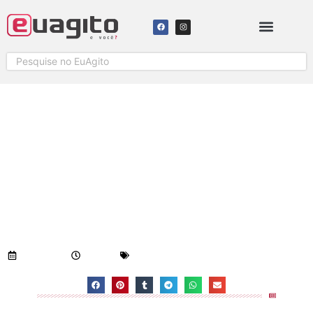
2019 É O ANO DO
RESSURGIMENTO DA FESTA DO
CAFONA EM COLATINA. BIQUINI
CAVADÃO SERÁ A ATRAÇÃO DA
NOITE.
Visualizações:
1.308
24/04/2019
8:27 am
Geral
-
Notícias