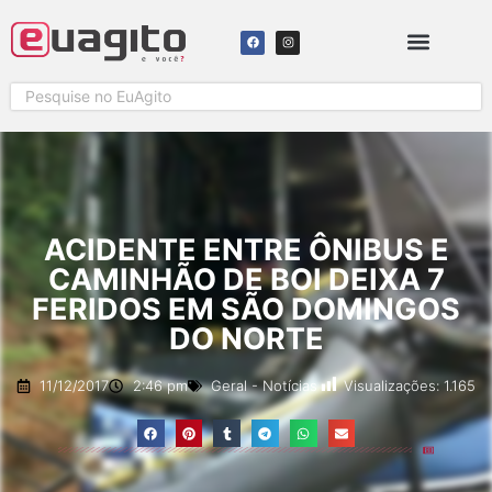
SOLICITAR COBERTURA
ACIDENTE ENTRE ÔNIBUS E
CAMINHÃO DE BOI DEIXA 7
FERIDOS EM SÃO DOMINGOS
DO NORTE
Visualizações:
1.165
11/12/2017
2:46 pm
Geral
-
Notícias