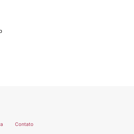
o
ra
Contato