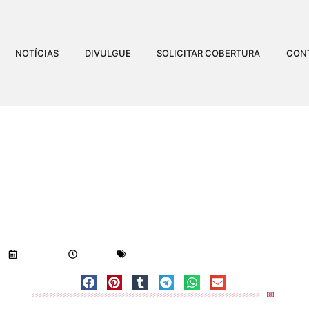
NOTÍCIAS
DIVULGUE
SOLICITAR COBERTURA
CON
A MOEDA DENTRO DE 
CLÁUDIO
Visualizações:
1.162
10/01/2018
9:25 am
Geral
-
Notícias