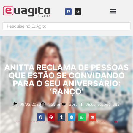
ANITTA RECLAMA DE PESSOAS
QUE ESTÃO SE CONVIDANDO
PARA O SEU ANIVERSÁRIO:
‘RANÇO’
Visualizações:
669
09/03/2020
4:55 pm
Geral