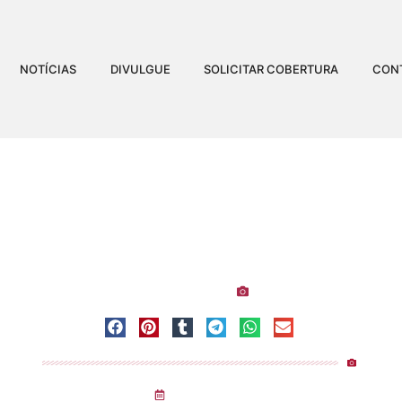
NOTÍCIAS
DIVULGUE
SOLICITAR COBERTURA
CON
AMENGO NA QUADRA DA 
to Santo
-
Quadra da Novo Império
-
Vitória
Emerson Ferreira
Visualiz
29
/
11
/
2025