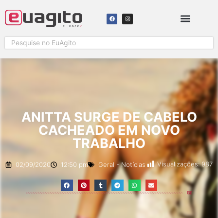
ANITTA SURGE DE CABELO
CACHEADO EM NOVO
TRABALHO
Visualizações:
987
02/09/2020
12:50 pm
Geral
-
Notícias