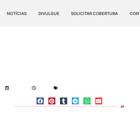
NOTÍCIAS
DIVULGUE
SOLICITAR COBERTURA
CON
DE SETEMBRO COMPLETA
Visualizações:
827
11/09/2017
9:54 am
Geral
-
Notícias