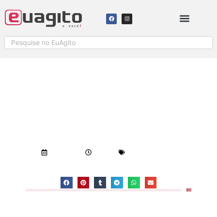
BOB’S COLATINA SERÁ
INAUGURADO EM BREVE
04/09/2018
2:21 pm
Geral
-
Notícias
Visualizações:
2.538