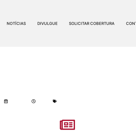
NOTÍCIAS
DIVULGUE
SOLICITAR COBERTURA
CON
 COTIDIANO: PRAÇA SO
Visualizações:
859
06/08/2018
3:10 pm
Geral
-
Notícias