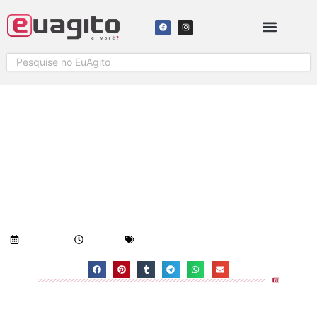
CHUVA DEVE ENFRAQUECER
DURANTE VÉSPERA DE
FERIADÃO
Visualizações:
589
05/09/2018
3:56 pm
Geral
-
Notícias