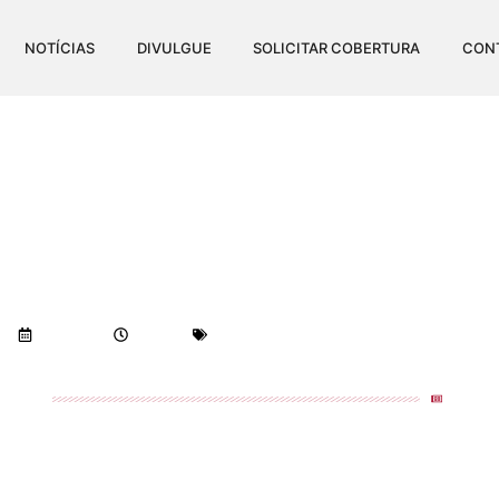
NOTÍCIAS
DIVULGUE
SOLICITAR COBERTURA
CON
LEMBRA NAMORO COM JÔ
DES AMORES DA MINHA 
Visualizações:
601
17/12/2019
9:42 am
Geral
-
Notícias