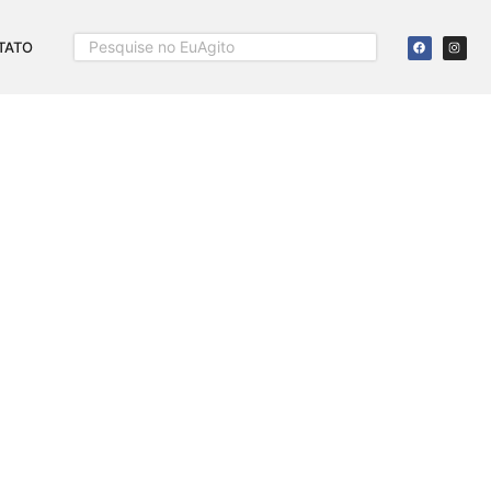
TATO
 SOARES: ‘UM DOS
VIDA’