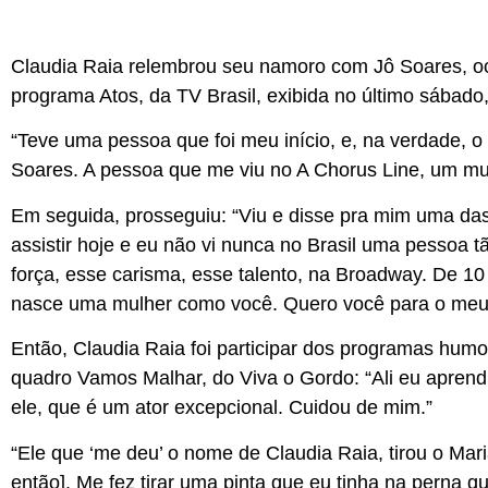
Claudia Raia relembrou seu namoro com Jô Soares, oc
programa Atos, da TV Brasil, exibida no último sábado,
“Teve uma pessoa que foi meu início, e, na verdade, o
Soares. A pessoa que me viu no A Chorus Line, um mus
Em seguida, prosseguiu: “Viu e disse pra mim uma das 
assistir hoje e eu não vi nunca no Brasil uma pessoa
força, esse carisma, esse talento, na Broadway. De 
nasce uma mulher como você. Quero você para o meu
Então, Claudia Raia foi participar dos programas humor
quadro Vamos Malhar, do Viva o Gordo: “Ali eu aprend
ele, que é um ator excepcional. Cuidou de mim.”
“Ele que ‘me deu’ o nome de Claudia Raia, tirou o Mar
então]. Me fez tirar uma pinta que eu tinha na perna