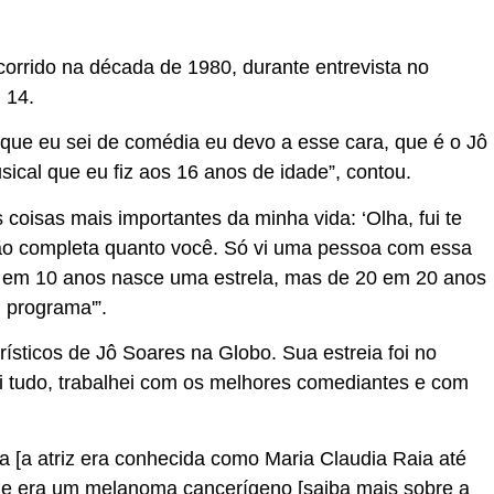
orrido na década de 1980, durante entrevista no
 14.
 que eu sei de comédia eu devo a esse cara, que é o Jô
ical que eu fiz aos 16 anos de idade”, contou.
coisas mais importantes da minha vida: ‘Olha, fui te
 tão completa quanto você. Só vi uma pessoa com essa
10 em 10 anos nasce uma estrela, mas de 20 em 20 anos
 programa'”.
ísticos de Jô Soares na Globo. Sua estreia foi no
i tudo, trabalhei com os melhores comediantes e com
ia [a atriz era conhecida como Maria Claudia Raia até
 que era um melanoma cancerígeno [saiba mais sobre a