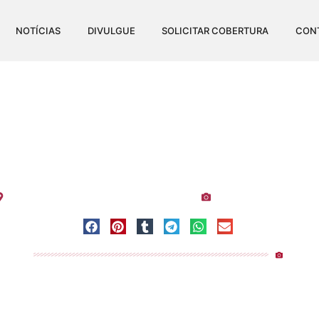
NOTÍCIAS
DIVULGUE
SOLICITAR COBERTURA
CON
A NO RECREIO DOS OLHO
Visualizações:
1.30
Espírito Santo
-
Recreio dos Olhos
-
Vitória