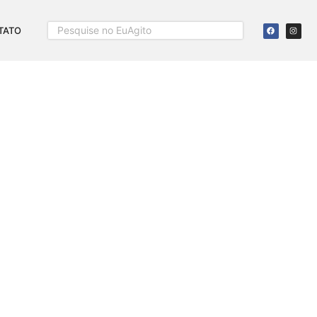
TATO
S (2ª PARTE)
0