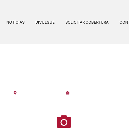
NOTÍCIAS
DIVULGUE
SOLICITAR COBERTURA
CON
 DO NOOK BEACH CLUB (
Visualizações:
3.367
Espírito Santo
-
Vila Velha