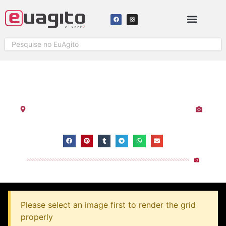
BEBO DIREITO 15 ANOS
Área Verde (Álvares Cabral)
-
Espírito Santo
-
Vitória
Visualizações:
3.606
Please select an image first to render the grid
properly