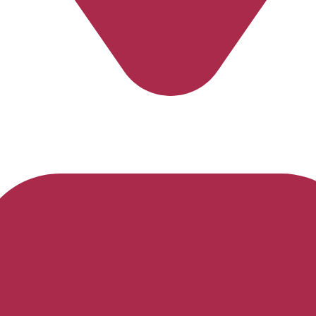
Av. Beira Rio
-
Colatina
-
Espírito Santo