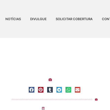
NOTÍCIAS
DIVULGUE
SOLICITAR COBERTURA
CON
A DA NOVO IMPÉRIO EM
Visualizações:
Centro
-
Espírito Santo
-
Vitória
Emerson Ferreira
05
/
10
/
2025