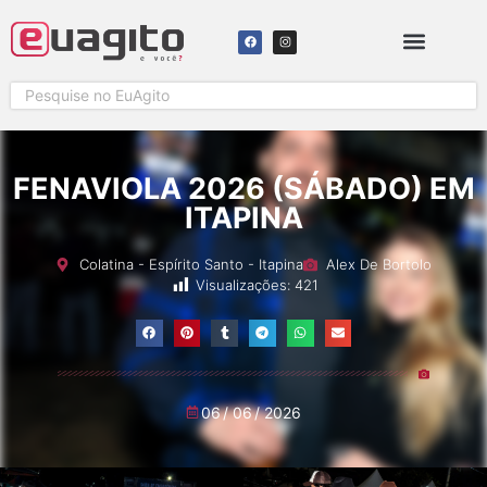
FENAVIOLA 2026 (SÁBADO) EM
ITAPINA
Colatina
-
Espírito Santo
-
Itapina
Alex De Bortolo
Visualizações:
421
06
/
06
/
2026