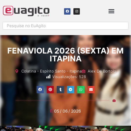
FENAVIOLA 2026 (SEXTA) EM
ITAPINA
Colatina
-
Espírito Santo
-
Itapina
Alex De Bortolo
Visualizações:
528
05
/
06
/
2026