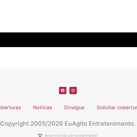
berturas
Notícias
Divulgue
Solicitar cobertu
Copyright 2005/2026 EuAgito Entretenimento.
desenvolvido por designmaster