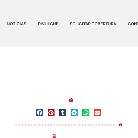
NOTÍCIAS
DIVULGUE
SOLICITAR COBERTURA
CON
O RAÍZES EM PRAIA GR
Visualizaçõe
pírito Santo
-
Fundão
-
Praia Grande
Alex De Bortolo
05
/
10
/
2025