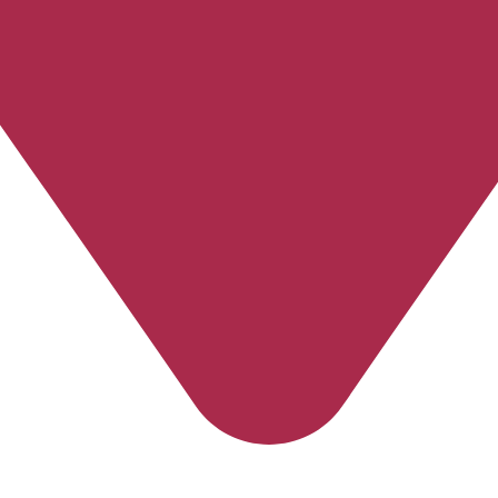
Espírito Santo
-
Linhares
-
Pontal do Ipiranga