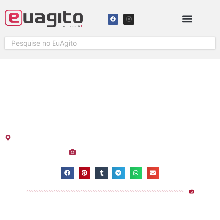
NOITE DOS EMBAIXADORES E
EXAGERADO É SUCESSO EM
LINHARES
Conceição Hall
-
Condomínio Lago Azul
-
Espírito Santo
-
Linhares
Visualizações:
4.101