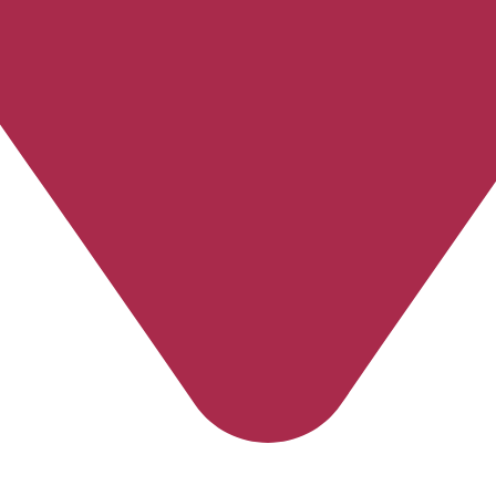
Colatina
-
Espírito Santo