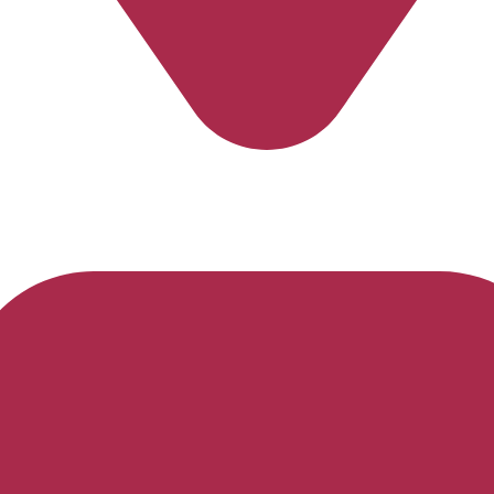
Espírito Santo
-
Linhares
-
Open House