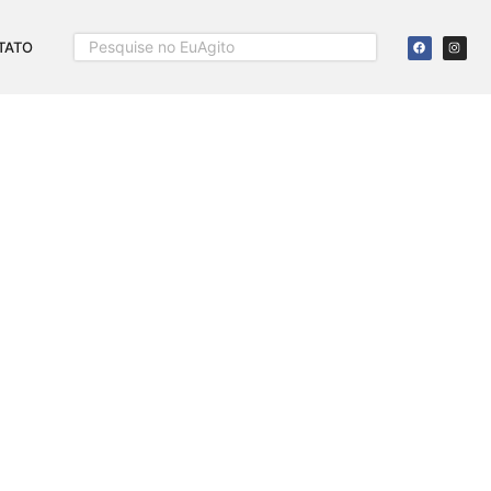
TATO
IAL VICTÓRIA
ões:
1.534