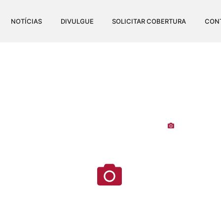
NOTÍCIAS
DIVULGUE
SOLICITAR COBERTURA
CON
APPY CLUB NO CERIMON
Visualizaç
iro de Itapemirim
-
Cerimonial Victória
-
Espírito Santo