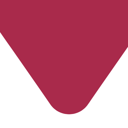
Espírito Santo
-
Recreio dos Olhos
-
Vitória